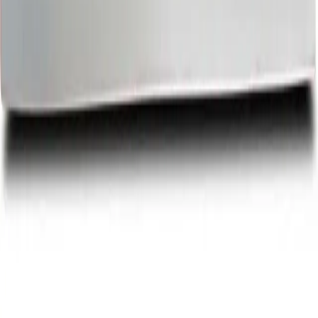
Correo electrónico
Suscribirse
RENOVA S.R.L.
Sociedad de Responsabilidad Limitada.
Información Registral:
Sociedades Mercantiles del
Registro Mercantil Territorial de Camagüey como
inscripción Primera, en el Tomo II, folio 50, Hoja 25.
Domicilio social:
Benavides No. 401 A entre calles
Miguel Ángel Núñez y Alfredo Adán del Reparto La Vigía
en la Ciudad de Camagüey, República de Cuba.
NIT
50004151772
Código ONEI No.
62015.
Tel/Fax:
(+53) 32-249080 | (+53) 32-247073 | (+53) 32-
256818