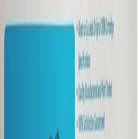
VA
Tiempo de Respuesta
16 ms
Brillo
250 cd/m²
Ángulo de Visión
178°/178°
Puertos
1x HDMI, 1x VGA
Consumo
<30 W
Dimensiones
53.8 x 40.7 x 19 cm
Peso
3 kg
Entrega
Compra y entrega
Compra