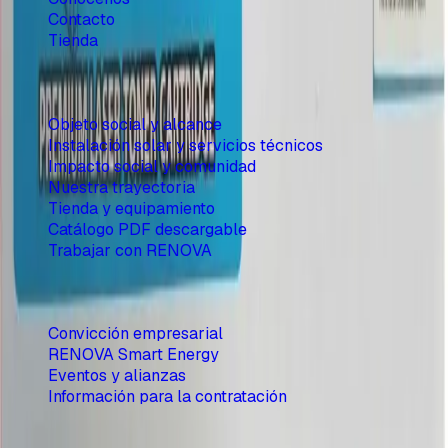
Contacto
Tienda
Sobre RENOVA
Objeto social y alcance
Instalación solar y servicios técnicos
Impacto social y comunidad
Nuestra trayectoria
Tienda y equipamiento
Catálogo PDF descargable
Trabajar con RENOVA
Información corporativa
Convicción empresarial
RENOVA Smart Energy
Eventos y alianzas
Información para la contratación