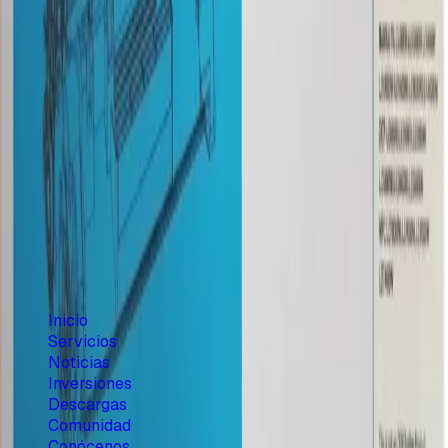
OEM
15,571 CUP
19,654 CUP
Menú principal
Inicio
Servicios
Noticias
Inversiones
Descargas
Comunidad
Conócenos