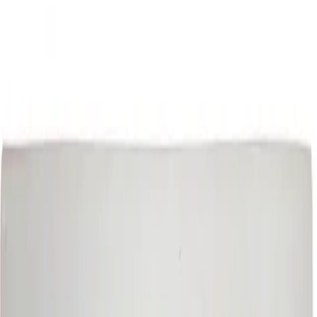
dispositivos.
Diseño optimizado: Biseles delgados que facilitan
la configuración con múltiples monitores y ahorran
espacio.
Ficha técnica
Especificaciones técnicas
Datos técnicos y características del producto
Marca
SUN
Modelo
EM2481W
Tamaño
24" (TFT)
Resolución
1920 x 1080 (Full HD)
Frecuencia
75 Hz
Tipo de Panel