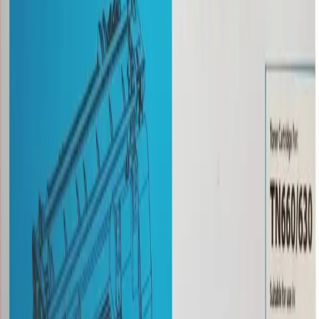
Agrega el producto al carrito y completa tus datos
en pago.
Entrega
RENOVA coordina disponibilidad, facturación y
condiciones de entrega.
También puede interesarte
Artículos relacionados
Ver categoría
Informática y redes
Informática y redes
Brother TN-760
Toner HP 12A
Cartucho de tóner
(Q2612A)
negro compatible