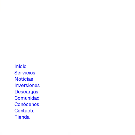
Móvil/WhatsApp:
(+53) 59880000
E-mail:
info@renova.cu
Web:
www.renova.cu
/
www.renovacuba.com
© 2026. Todos los derechos reservados — RENOVA S.R.L.
Menú principal
Inicio
Servicios
Noticias
Inversiones
Descargas
Comunidad
Conócenos
Contacto
Tienda
Sobre RENOVA