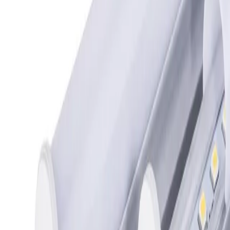
más, minimizando la necesidad de reemplazos
frecuentes .
Instalación sencilla: Compatible con portalamparas
G13 y funciona directamente a la red (sin necesidad
de reactancia) .
Luz de calidad: Flujo luminoso de 900 Lm, con alta
eficacia lumínica (≥100 lm/W) y excelente
reproducción cromática (≥76 Ra) .
Amplio rango de voltaje: Funciona con voltajes de
90V a 265V, ideal para zonas con fluctuaciones
eléctricas .
Ecológico: Libre de mercurio y otros materiales
peligrosos, cumple con normativas
medioambientales .
Ficha técnica
Especificaciones técnicas
Datos técnicos y características del producto