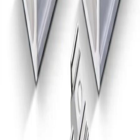
Entrega
Coordinamos disponibilidad, facturación y
condiciones de entrega.
También puede interesarte
Artículos relacionados
Ver categoría
Luminarias
Luminarias
Luminaria solar 60W
Regleta de su
para exterior
sin pantalla 
montaje de t
FelicitySolar
T8 de 18W