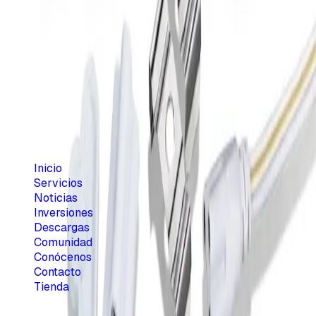
Agotado
117,335 CUP
2,286 CUP
Menú principal
Inicio
Servicios
Noticias
Inversiones
Descargas
Comunidad
Conócenos
Contacto
Tienda
Sobre RENOVA