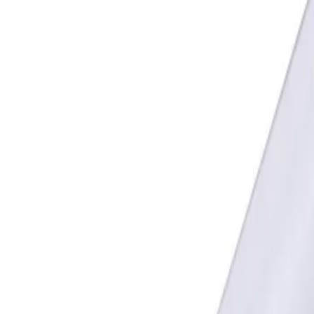
Lámpara Tubo led TL-001 T8
120mm 18w 110v
ELFO
SKU
:
HYI-0000000001069
Agotado
Tubo LED de cristal T8 de 9W con voltaje universal
(90-265V), equivalente a un fluorescente de mayor
consumo. Ahorro energético y larga vida útil .
Cantidad
1
2,409 CUP
Producto agotado
Agregar al carrito