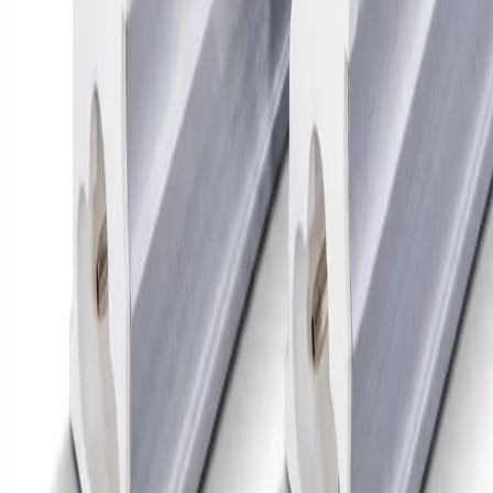
≥ 0.96
Instalación
Doble extremo (double ended)
Entrega
Compra y entrega
Disponibilidad
Agotado
Compra
Agrega el producto al carrito y completa tus datos
en pago.