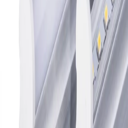
Modelo
TL-001
Tipo
Tubo LED T8 de cristal
Potencia
9W
Voltaje
90-265V, 50/60Hz
Flujo Luminoso
900 Lm
Temperatura de Color
≥ 5000K (Luz fría)
Índice de Reproducción Cromática
≥ 76 Ra
Vida Útil
≥ 25,000 horas
Conector
G13
Material
Cubierta de cristal / Policarbonato, disipador
de aluminio
Factor de Potencia