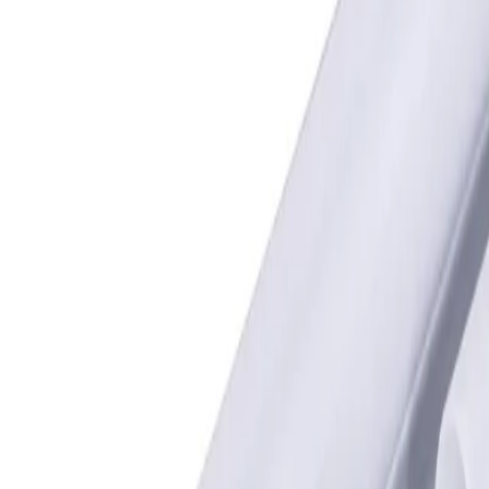
Resumen
Descripción
Este tubo LED de cristal de 9W es una solución de
iluminación moderna y eficiente para reemplazar
tubos fluorescentes convencionales. Con su
tecnología LED, ofrece un encendido instantáneo y
un ahorro energético significativo, llegando a
reducir el consumo hasta en un 90% en
comparación con las opciones tradicionales . Su
carcasa de cristal, junto con el disipador de
aluminio, garantiza durabilidad y una excelente
gestión térmica . Funciona directamente desde la
red eléctrica, por lo que no necesita reactancia ni
cebador, simplificando su instalación.
Ahorro energético: Reduce el consumo de
electricidad hasta un 90% en comparación con la
iluminación tradicional .
Alta durabilidad: Vida útil de hasta 25,000 horas o