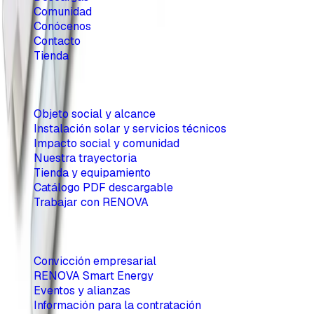
Comunidad
Conócenos
Contacto
Tienda
Sobre RENOVA
Objeto social y alcance
Instalación solar y servicios técnicos
Impacto social y comunidad
Nuestra trayectoria
Tienda y equipamiento
Catálogo PDF descargable
Trabajar con RENOVA
Información corporativa
Convicción empresarial
RENOVA Smart Energy
Eventos y alianzas
Información para la contratación